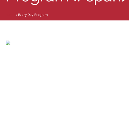
Home
/
Every Day Program